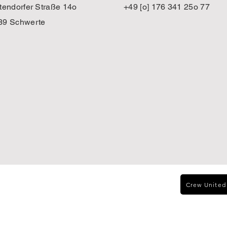
tendorfer Straße 14o
+49 [o] 176 341 25o 77
39 Schwerte
Crew United