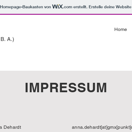
m Homepage-Baukasten von
.com
erstellt. Erstelle deine Websit
Home
B. A.)
IMPRESSUM
a Dehardt
anna.dehardt[at]gmx[punkt]